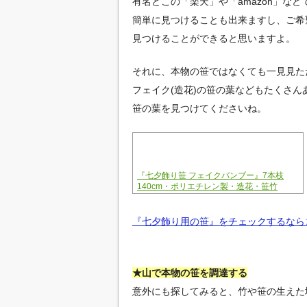
有名どこの「楽天」や「amazon」な
簡単に見つけることも出来ますし、ご希
見つけることができると思いますよ。
それに、本物の笹ではなくても一見見た
フェイク(造花)の笹の葉などもたくさ
笹の葉を見つけてくださいね。
『七夕飾り笹 フェイクバンブー』7本枝
140cm・ポリエチレン製・造花・笹竹
『七夕飾り用の笹』をチェックするなら
★山で本物の笹を調達する
意外にも探してみると、竹や笹の生えた