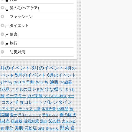
髪の毛(ヘアケア)
ファッション
ダイエット
健康
旅行
防災対策
2月のイベント
3月のイベント
4月の
5月のイベント
6月のイベント
イベント
おせち
おせち 通販
おせち早割
お歳暮
ひな祭り
お花見
こどもの日
たるみ
ほうれ
イースター
カビ対策
い線
クリスマス飾り
ケー
チョコレート
バレンタイン
コスメ
キ
ヘアケア
化粧品
家
体質改善
ボディケア
二重
春の症状
庭菜園
愛犬
手作りスイーツ
手作りパン
春財布
父の日
桜盆栽
湿気対策
漢方
犬レシピ
野菜
食
美肌
節分
花粉症
白髪
角栓
赤ちゃん