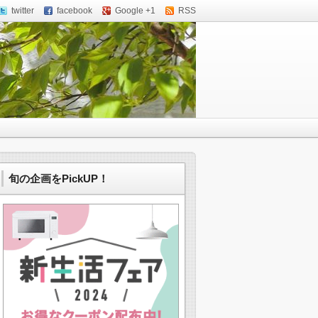
twitter
facebook
Google +1
RSS
旬の企画をPickUP！