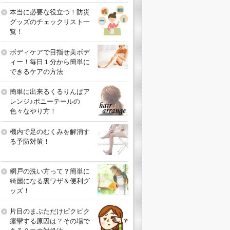
本当に必要な役立つ！防災
グッズのチェックリスト一
覧！
ボディケアで目指せ美ボデ
ィー！毎日１分から簡単に
できるケアの方法
簡単に出来るくるりんぱア
レンジ♪ポニーテールの
色々なやり方！
機内で足のむくみを解消す
る予防対策！
網戸の洗い方って？簡単に
綺麗になる裏ワザ＆便利グ
ッズ！
片目のまぶただけピクピク
痙攣する原因は？その場で