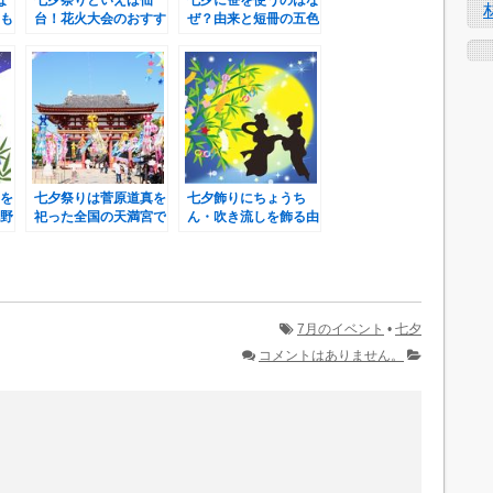
な
七夕祭りといえば仙
七夕に笹を使うのはな
も
台！花火大会のおすす
ぜ？由来と短冊の五色
め穴場スポットをご紹
の色の意味
介！
を
七夕祭りは菅原道真を
七夕飾りにちょうち
野
祀った全国の天満宮で
ん・吹き流しを飾る由
？
開催！
来と意味
7月のイベント
•
七夕
コメントはありません。