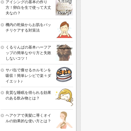
アイシングの基本の作り
方！卵白を生で使って大丈
夫なの？
機内の乾燥からお肌をバッ
チリケアする対策法
くるりんぱの基本ハーフア
ップの簡単なやり方と失敗
しないコツ！
サバ缶で痩せるホルモンを
吸収！簡単レシピで楽々ダ
イエット♪
良質な睡眠を得られる効果
のある飲み物とは？
ヘアケアで美髪に導くオイ
ルの効果的な使い方とは？