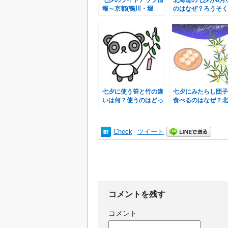
七夕のライトアップ情
北海道の七夕が8月
報～京都(鴨川・堀
のはなぜ？ろうそく
川・貴船)～
らいのイベントって
何？
七夕に使う笹と竹の違
七夕にみたらし団子
いは何？使うのはどっ
食べるのはなぜ？北
ちがいいの？
天満宮との関係とは
Check
ツイート
コメントを残す
コメント