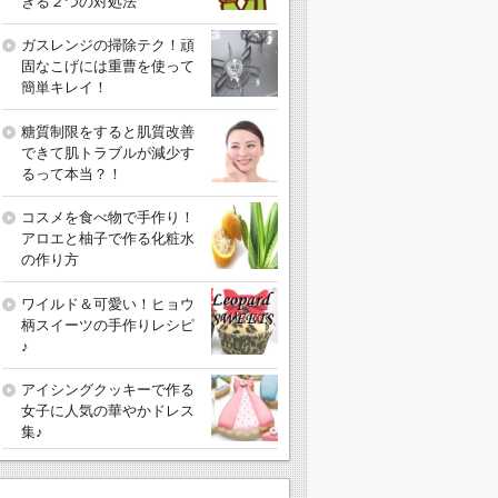
きる２つの対処法
ガスレンジの掃除テク！頑
固なこげには重曹を使って
簡単キレイ！
糖質制限をすると肌質改善
できて肌トラブルが減少す
るって本当？！
コスメを食べ物で手作り！
アロエと柚子で作る化粧水
の作り方
ワイルド＆可愛い！ヒョウ
柄スイーツの手作りレシピ
♪
アイシングクッキーで作る
女子に人気の華やかドレス
集♪