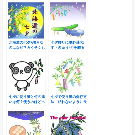
北海道の七夕が8月な
七夕飾りに夏野菜(な
のはなぜ？ろうそくも
す・きゅうり)を飾る
らいのイベントって
のはなぜ？
何？
七夕に使う笹と竹の違
七夕で使う笹の保存方
いは何？使うのはどっ
法！枯れないように長
ちがいいの？
持ちさせるには？