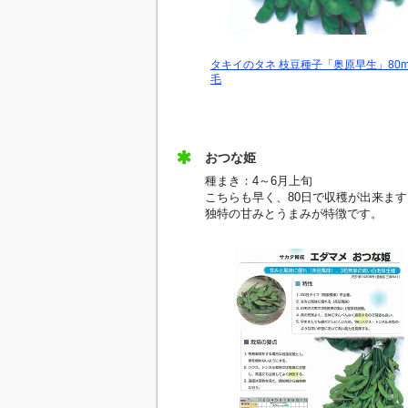
タキイのタネ 枝豆種子「奥原早生」80ml
毛
おつな姫
種まき：4～6月上旬
こちらも早く、80日で収穫が出来ます
独特の甘みとうまみが特徴です。