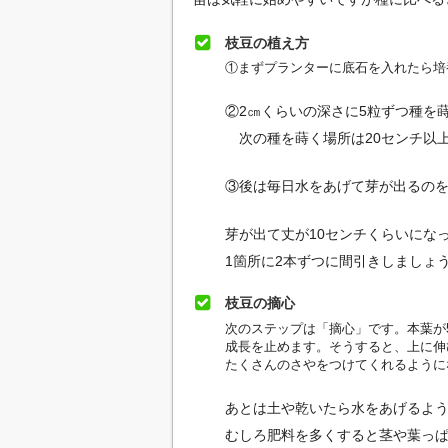
枝豆の植え方
①まずプランターに底石を入れたら培
②2㎝くらいの深さに5粒ずつ種を
次の種を蒔く場所は20センチ以
③後は毎日水をあげて芽が出るの
芽が出て丈が10センチくらいにな
1箇所に2本ずつに間引きしましょ
枝豆の摘心
次のステップは「摘心」です。本葉が
成長を止めます。そうすると、上に伸
たくさんのさやをつけてくれるように
あとは土や乾いたら水をあげるよ
むしろ肥料を多くすると茎や葉っ