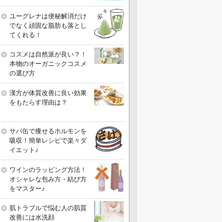
ユーグレナは便秘解消だけ
でなく頑固な脂肪も落とし
てくれる！
コスメは自然派が良い？！
本物のオーガニックコスメ
の選び方
漢方が体質改善に良い効果
をもたらす理由は？
サバ缶で痩せるホルモンを
吸収！簡単レシピで楽々ダ
イエット♪
ワインのラッピング方法！
オシャレな包み方・結び方
をマスター♪
肌トラブルで悩む人の肌質
改善には水洗顔