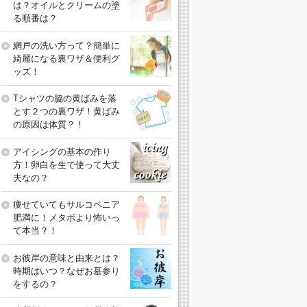
は？オイルとクリームの塗
る順番は？
網戸の洗い方って？簡単に
綺麗になる裏ワザ＆便利グ
ッズ！
Tシャツの脇の黄ばみを落
とす２つの裏ワザ！黄ばみ
の原因は体質？！
アイシングの基本の作り
方！卵白を生で使って大丈
夫なの？
痩せていてもサルコペニア
肥満に！メタボより怖いっ
て本当？！
お彼岸の意味と由来とは？
時期はいつ？なぜお墓参り
をするの？