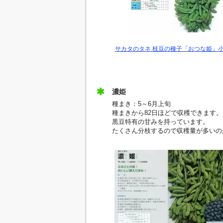
サカタのタネ 枝豆の種子「おつな姫」
濃姫
種まき：5～6月上旬
種まきから82日ほどで収穫できます。
黒豆特有の甘みを持っています。
たくさん分枝するので収穫量が多いの