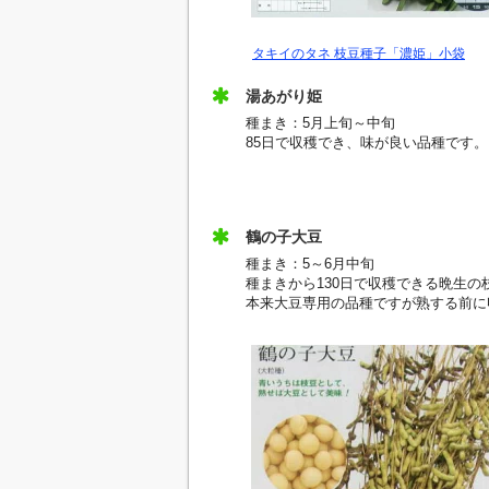
タキイのタネ 枝豆種子「濃姫」小袋
湯あがり姫
種まき：5月上旬～中旬
85日で収穫でき、味が良い品種です。
鶴の子大豆
種まき：5～6月中旬
種まきから130日で収穫できる晩生の
本来大豆専用の品種ですが熟する前に