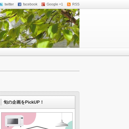
twitter
facebook
Google +1
RSS
旬の企画をPickUP！