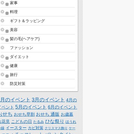
家事
料理
ギフト＆ラッピング
美容
髪の毛(ヘアケア)
ファッション
ダイエット
健康
旅行
防災対策
2月のイベント
3月のイベント
4月の
5月のイベント
6月のイベント
イベント
おせち
おせち 通販
おせち早割
お歳暮
ひな祭り
お花見
こどもの日
たるみ
ほうれ
イースター
カビ対策
い線
クリスマス飾り
ケー