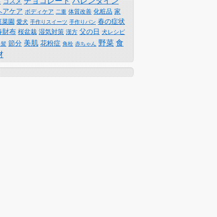
チョコレート
バレンタイン
コスメ
キ
ヘアケア
化粧品
家
体質改善
ボディケア
二重
春の症状
庭菜園
愛犬
手作りスイーツ
手作りパン
春財布
父の日
桜盆栽
湿気対策
漢方
犬レシピ
野菜
食
美肌
節分
花粉症
白髪
角栓
赤ちゃん
材