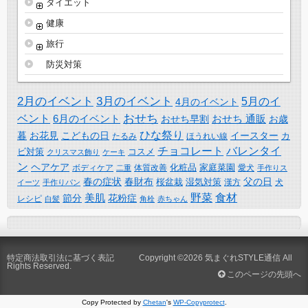
ダイエット
健康
旅行
防災対策
2月のイベント
3月のイベント
5月のイ
4月のイベント
おせち
ベント
6月のイベント
おせち 通販
おせち早割
お歳
ひな祭り
暮
お花見
こどもの日
イースター
カ
たるみ
ほうれい線
チョコレート
バレンタイ
ビ対策
コスメ
クリスマス飾り
ケーキ
ン
ヘアケア
化粧品
家庭菜園
体質改善
ボディケア
二重
愛犬
手作りス
春の症状
春財布
父の日
桜盆栽
湿気対策
漢方
イーツ
手作りパン
犬
野菜
食材
美肌
節分
花粉症
レシピ
白髪
角栓
赤ちゃん
特定商法取引法に基づく表記
Copyright ©2026
気まぐれSTYLE通信
All
Rights Reserved.
このページの先頭へ
Copy Protected by
Chetan
's
WP-Copyprotect
.