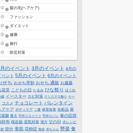
髪の毛(ヘアケア)
ファッション
ダイエット
健康
旅行
防災対策
2月のイベント
3月のイベント
4月の
5月のイベント
6月のイベント
イベント
おせち
おせち 通販
おせち早割
お歳暮
ひな祭り
お花見
こどもの日
たるみ
ほうれ
イースター
カビ対策
い線
クリスマス飾り
ケー
チョコレート
バレンタイン
コスメ
キ
ヘアケア
化粧品
家
体質改善
ボディケア
二重
春の症状
庭菜園
愛犬
手作りスイーツ
手作りパン
春財布
父の日
桜盆栽
湿気対策
漢方
犬レシピ
野菜
食
美肌
節分
花粉症
白髪
角栓
赤ちゃん