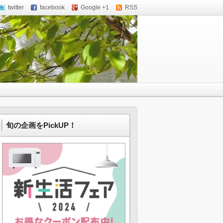
twitter
facebook
Google +1
RSS
旬の企画をPickUP！