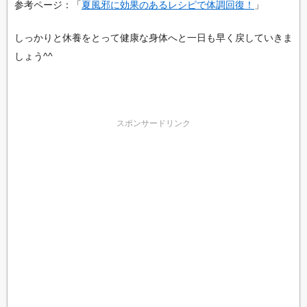
参考ページ：「
夏風邪に効果のあるレシピで体調回復！
」
しっかりと休養をとって健康な身体へと一日も早く戻していきま
しょう^^
スポンサードリンク