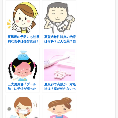
は？
夏風邪の予防にも効果
夏型過敏性肺炎の治療
的な食事は発酵食品！
は何科？どんな薬？自
然治癒するの？
三大夏風邪「プール
夏風邪で高熱が！対処
熱」に子供が罹った
法は？薬が効かないっ
ら？症状は？大人も罹
て本当？！
る？