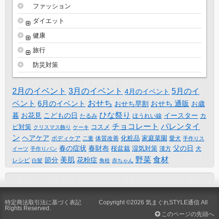
ファッション
ダイエット
健康
旅行
防災対策
2月のイベント
3月のイベント
5月のイ
4月のイベント
おせち
ベント
6月のイベント
おせち 通販
おせち早割
お歳
ひな祭り
暮
お花見
こどもの日
イースター
カ
たるみ
ほうれい線
チョコレート
バレンタイ
ビ対策
コスメ
クリスマス飾り
ケーキ
ン
ヘアケア
化粧品
家庭菜園
体質改善
ボディケア
二重
愛犬
手作りス
春の症状
春財布
父の日
桜盆栽
湿気対策
漢方
イーツ
手作りパン
犬
野菜
食材
美肌
節分
花粉症
レシピ
白髪
角栓
赤ちゃん
特定商法取引法に基づく表記
Copyright ©2026
気まぐれSTYLE通信
All
Rights Reserved.
このページの先頭へ