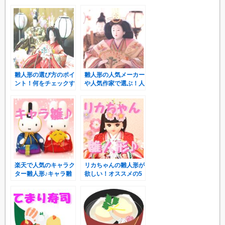
れ？
要？リサイクルはあ
り？
雛人形の選び方のポイ
雛人形の人気メーカー
ント！何をチェックす
や人気作家で選ぶ！人
ればいいの？
気のサイズは？
楽天で人気のキャラク
リカちゃんの雛人形が
ター雛人形♪キャラ雛
欲しい！オススメの5
のおすすめ5選！
タイプはコレッ♪