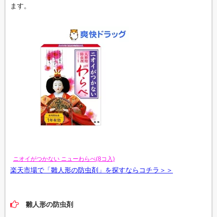
ます。
ニオイがつかない ニューわらべ(8コ入)
楽天市場で「雛人形の防虫剤」を探すならコチラ＞＞
雛人形の防虫剤