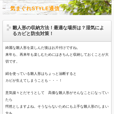
気まぐれSTYLE通信
雛人形の収納方法！最適な場所は？湿気によ
るカビと防虫対策！
綺麗な雛人形を楽しんだ後はお片付けですね。
来年も、再来年も楽しむためにはきちんと収納しておくことが大
切です。
絹を使っている雛人形はちょっと油断すると
カビが生えてしまうことも・・・！
意気揚々とだそうとして 高価な雛人形がそんなことになってい
たら
愕然としますよね。そうならないためにも上手な雛人形のしまい
方を