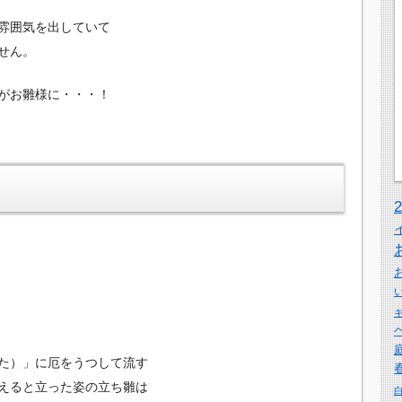
雰囲気を出していて
せん。
がお雛様に・・・！
た）」に厄をうつして流す
えると立った姿の立ち雛は