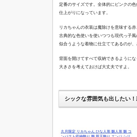
定番のサイズです。全体的にピンクの色
仕上がりになっています。
リカちゃんの衣装は魔除けを意味する赤
古典的な色使いを使いつつも現代っ子風
似合うような着物に仕立ててあるのが、
背面を開けてすべて収納できるようにな
大きさを考えておけば大丈夫ですよ。
シックな雰囲気も出したい！
久月限定 リカちゃん ひな人形 雛人形 雛 コ
ンパクト収納飾り 雛 親王飾り エンジ シリ