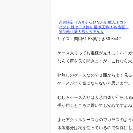
久月限定 リカちゃん ひな人形 雛人形 コン
パクト 雛 ケース飾り 雛 親王飾り 雛 名匠・
逸品飾り 雛人形 シリアル入
サイズ：間口61.5×奥行き36.5×42
ケース入りってお雛様が見えにくい！ガ
なんて声を良く聞きますが、これなら大丈
枠無しのケースなので３面からよく見る
ケースが全く気にならないと思います。
むしろケース入りは人形自体が守られる
手が届くところに置いても安心ですよね
またアクリルケースなのでガラスのよう
木製部分は桐を使っているので保存にも