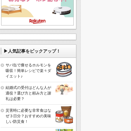
▶人気記事をピックアップ！
サバ缶で痩せるホルモンを
吸収！簡単レシピで楽々ダ
イエット♪
結婚式の受付はどんな人が
適役？選び方と頼み方と謝
礼は必要？
災害時に必要な非常食はな
ぜ３日分？おすすめの美味
しい防災食！