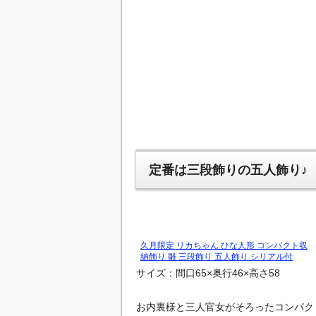
定番は三段飾りの五人飾り♪
久月限定 リカちゃん ひな人形 コンパクト収
納飾り 雛 三段飾り 五人飾り シリアル付
サイズ：間口65×奥行46×高さ58
お内裏様と三人官女がそろったコンパク