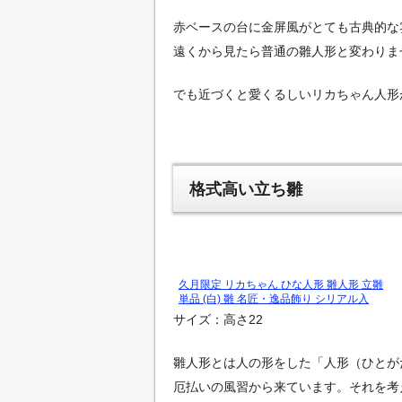
赤ベースの台に金屏風がとても古典的な
遠くから見たら普通の雛人形と変わりま
でも近づくと愛くるしいリカちゃん人形
格式高い立ち雛
久月限定 リカちゃん ひな人形 雛人形 立雛
単品 (白) 雛 名匠・逸品飾り シリアル入
サイズ：高さ22
雛人形とは人の形をした「人形（ひとが
厄払いの風習から来ています。それを考