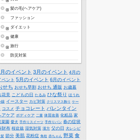
髪の毛(ヘアケア)
ファッション
ダイエット
健康
旅行
防災対策
2月のイベント
3月のイベント
4月の
5月のイベント
6月のイベント
イベント
おせち
おせち 通販
おせち早割
お歳暮
ひな祭り
お花見
こどもの日
たるみ
ほうれ
イースター
カビ対策
い線
クリスマス飾り
ケー
チョコレート
バレンタイン
コスメ
キ
ヘアケア
化粧品
家
体質改善
ボディケア
二重
春の症状
庭菜園
愛犬
手作りスイーツ
手作りパン
春財布
父の日
桜盆栽
湿気対策
漢方
犬レシピ
野菜
食
美肌
節分
花粉症
白髪
角栓
赤ちゃん