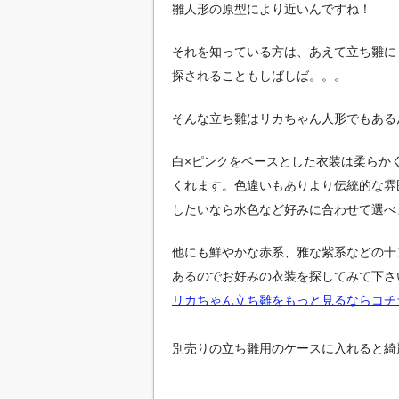
雛人形の原型により近いんですね！
それを知っている方は、あえて立ち雛に
探されることもしばしば。。。
そんな立ち雛はリカちゃん人形でもある
白×ピンクをベースとした衣装は柔らか
くれます。色違いもありより伝統的な雰
したいなら水色など好みに合わせて選べ
他にも鮮やかな赤系、雅な紫系などの十
あるのでお好みの衣装を探してみて下さ
リカちゃん立ち雛をもっと見るならコチ
別売りの立ち雛用のケースに入れると綺