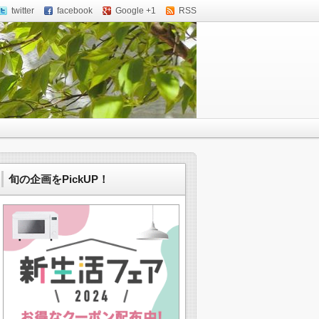
twitter
facebook
Google +1
RSS
旬の企画をPickUP！