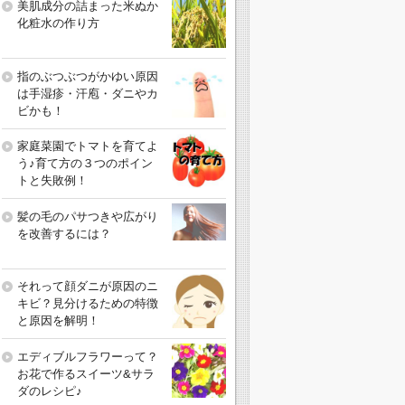
美肌成分の詰まった米ぬか
化粧水の作り方
指のぶつぶつがかゆい原因
は手湿疹・汗庖・ダニやカ
ビかも！
家庭菜園でトマトを育てよ
う♪育て方の３つのポイン
トと失敗例！
髪の毛のパサつきや広がり
を改善するには？
それって顔ダニが原因のニ
キビ？見分けるための特徴
と原因を解明！
エディブルフラワーって？
お花で作るスイーツ&サラ
ダのレシピ♪