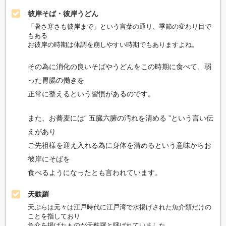
彼岸そば・彼岸うどん
「暑さ寒さも彼岸まで」という言葉の通り、季節の変わり目で
もある
お彼岸の時期は体調を崩しやすい時期でもありますよね。
その為に消化の良いそばやうどんをこの時期に食べて、弱
った胃腸の働きを
正常に整えるという習慣があるのです。
また、お蕎麦には“ 五臓六腑の汚れを清める ”という言い伝
えがあり
ご先祖様を迎え入れる為に身体を清めるという意味からお
彼岸にそばを
食べるようになったとも言われています。
天麩羅
天ぷらは元々は江戸時代に江戸湾で水揚げされた魚介類だけの
ことを指しており
魚介を揚げたものが天麩羅と呼ばれていました。