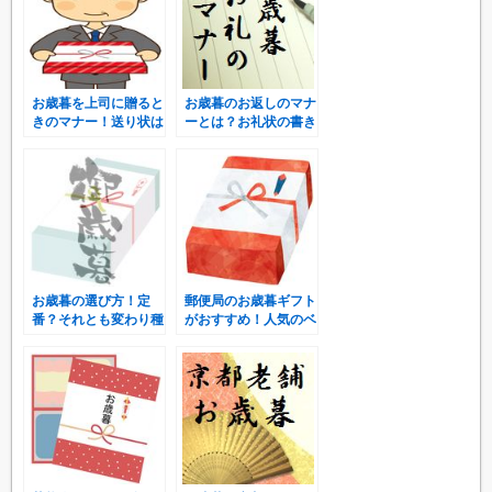
お歳暮を上司に贈ると
お歳暮のお返しのマナ
きのマナー！送り状は
ーとは？お礼状の書き
何を書けばいいの？
方と例文をご紹介！
お歳暮の選び方！定
郵便局のお歳暮ギフト
番？それとも変わり種
がおすすめ！人気のベ
やトレンドで攻める？
スト３をご紹介！