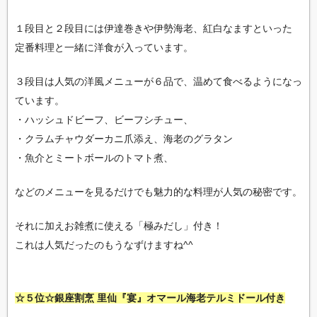
１段目と２段目には伊達巻きや伊勢海老、紅白なますといった
定番料理と一緒に洋食が入っています。
３段目は人気の洋風メニューが６品で、温めて食べるようになっ
ています。
・ハッシュドビーフ、ビーフシチュー、
・クラムチャウダーカニ爪添え、海老のグラタン
・魚介とミートボールのトマト煮、
などのメニューを見るだけでも魅力的な料理が人気の秘密です。
それに加えお雑煮に使える「極みだし」付き！
これは人気だったのもうなずけますね^^
☆５位☆銀座割烹 里仙『宴』オマール海老テルミドール付き