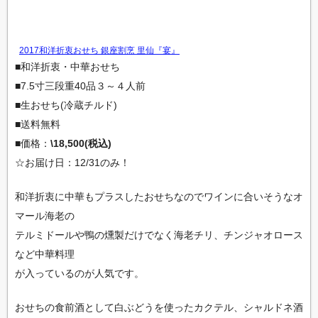
2017和洋折衷おせち 銀座割烹 里仙『宴』
■和洋折衷・中華おせち
■7.5寸三段重40品３～４人前
■生おせち(冷蔵チルド)
■送料無料
■価格：
\18,500(税込)
☆お届け日：12/31のみ！
和洋折衷に中華もプラスしたおせちなのでワインに合いそうなオ
マール海老の
テルミドールや鴨の燻製だけでなく海老チリ、チンジャオロース
など中華料理
が入っているのが人気です。
おせちの食前酒として白ぶどうを使ったカクテル、シャルドネ酒