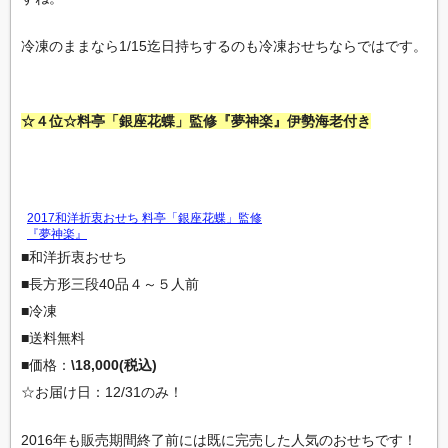
冷凍のままなら1/15迄日持ちするのも冷凍おせちならではです。
☆４位☆料亭「銀座花蝶」監修『夢神楽』伊勢海老付き
2017和洋折衷おせち 料亭「銀座花蝶」監修
『夢神楽』
■和洋折衷おせち
■長方形三段40品４～５人前
■冷凍
■送料無料
■価格：
\18,000(税込)
☆お届け日：12/31のみ！
2016年も販売期間終了前には既に完売した人気のおせちです！