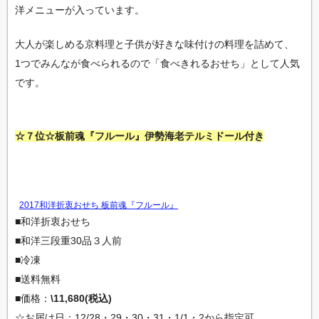
洋メニューが入っています。
大人が楽しめる京料理と子供が好きな味付けの料理を詰めて、
1つでみんなが食べられるので「食べきれるおせち」として人気
です。
☆７位☆板前魂『フルール』伊勢海老テルミドール付き
2017和洋折衷おせち 板前魂『フルール』
■和洋折衷おせち
■和洋三段重30品３人前
■冷凍
■送料無料
■価格：
\11,680(税込)
☆お届け日：12/28・29・30・31・1/1・2から指定可