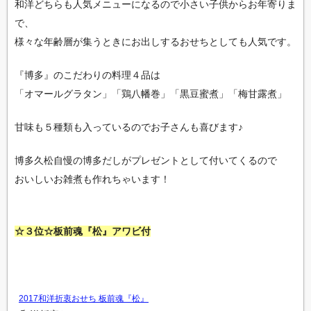
和洋どちらも人気メニューになるので小さい子供からお年寄りま
で、
様々な年齢層が集うときにお出しするおせちとしても人気です。
『博多』のこだわりの料理４品は
「オマールグラタン」「鶏八幡巻」「黒豆蜜煮」「梅甘露煮」
甘味も５種類も入っているのでお子さんも喜びます♪
博多久松自慢の博多だしがプレゼントとして付いてくるので
おいしいお雑煮も作れちゃいます！
☆３位☆板前魂『松』アワビ付
2017和洋折衷おせち 板前魂『松』