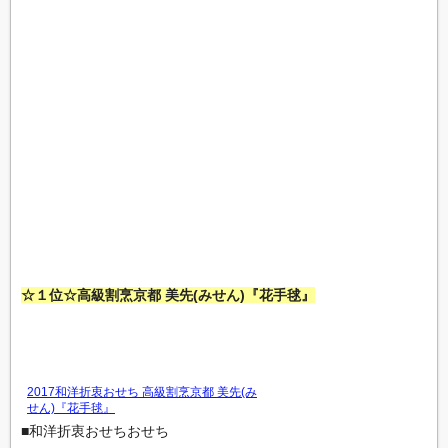
☆１位☆高級割烹京都 美先(みせん)『花手毬』
2017和洋折衷おせち 高級割烹京都 美先(み
せん)『花手毬』
■和洋折衷おせちおせち