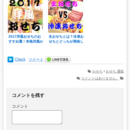
2017洋風おせちのお
生おせちとは？冷凍お
すすめ選！本格洋風か
せちとどっちが美味し
ら和洋折衷の人気はコ
いの？選ぶならどっ
レ！
ち？
Check
ツイート
おせち
•
おせち 通販
コメントはありません。
コメントを残す
コメント