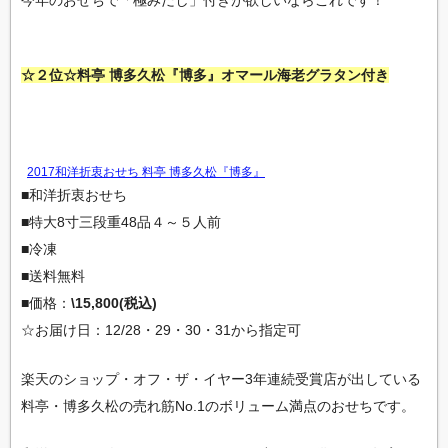
今年のおせちで「極みだし」付きが欲しいならこれです！
☆２位☆料亭 博多久松『博多』オマール海老グラタン付き
2017和洋折衷おせち 料亭 博多久松『博多』
■和洋折衷おせち
■特大8寸三段重48品４～５人前
■冷凍
■送料無料
■価格：
\15,800(税込)
☆お届け日：12/28・29・30・31から指定可
楽天のショップ・オフ・ザ・イヤー3年連続受賞店が出している
料亭・博多久松の売れ筋No.1のボリューム満点のおせちです。