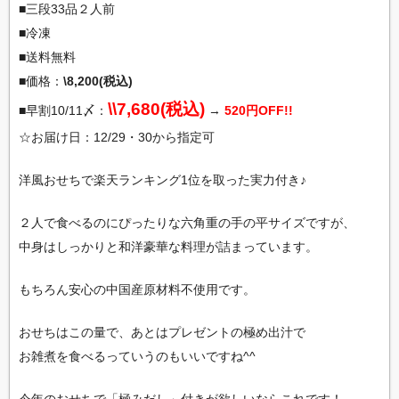
■三段33品２人前
■冷凍
■送料無料
■価格：
\8,200(税込)
\\7,680(税込)
■早割10/11〆：
→
520円OFF!!
☆お届け日：12/29・30から指定可
洋風おせちで楽天ランキング1位を取った実力付き♪
２人で食べるのにぴったりな六角重の手の平サイズですが、
中身はしっかりと和洋豪華な料理が詰まっています。
もちろん安心の中国産原材料不使用です。
おせちはこの量で、あとはプレゼントの極め出汁で
お雑煮を食べるっていうのもいいですね^^