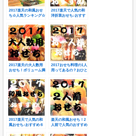
2017楽天の和風おせ
2017楽天で人気の和
ち☆人気ランキング☆
洋折衷おせち♪おすす
ベスト６！
め７選！
2017楽天の大人数用
2017おせち料理の1人
おせち！ボリューム満
用ってあるの？おひと
点な人気おすすめ６
りさまのミニおせち情
選！
報♪
2017楽天で人気の和
楽天の和風おせち！2
風おせち♪おすすめ６
人前で人気のおすすめ
選！
ベスト５！