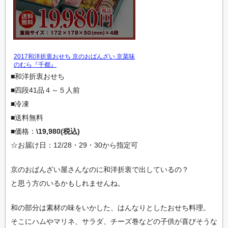
2017和洋折衷おせち 京のおばんざい 京菜味
のむら『千都』
■和洋折衷おせち
■四段41品４～５人前
■冷凍
■送料無料
■価格：
\19,980(税込)
☆お届け日：12/28・29・30から指定可
京のおばんざい屋さんなのに和洋折衷で出しているの？
と思う方のいるかもしれませんね。
和の部分は素材の味をいかした、はんなりとしたおせち料理。
そこにハムやマリネ、サラダ、チーズ巻などの子供が喜びそうな