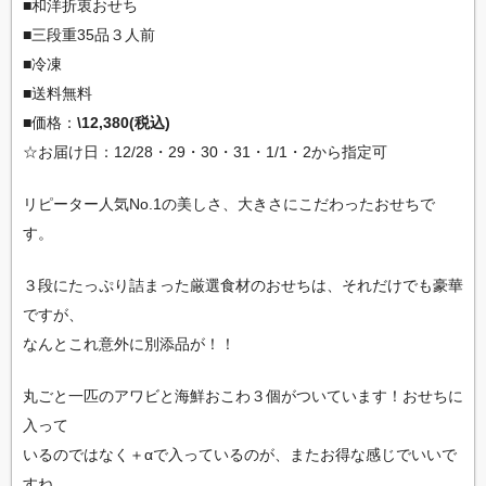
■和洋折衷おせち
■三段重35品３人前
■冷凍
■送料無料
■価格：
\12,380(税込)
☆お届け日：12/28・29・30・31・1/1・2から指定可
リピーター人気No.1の美しさ、大きさにこだわったおせちで
す。
３段にたっぷり詰まった厳選食材のおせちは、それだけでも豪華
ですが、
なんとこれ意外に別添品が！！
丸ごと一匹のアワビと海鮮おこわ３個がついています！おせちに
入って
いるのではなく＋αで入っているのが、またお得な感じでいいで
すね。