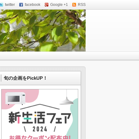
twitter
facebook
Google +1
RSS
旬の企画をPickUP！