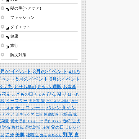
髪の毛(ヘアケア)
ファッション
ダイエット
健康
旅行
防災対策
2月のイベント
3月のイベント
4月の
5月のイベント
6月のイベント
イベント
おせち
おせち 通販
おせち早割
お歳暮
ひな祭り
お花見
こどもの日
たるみ
ほうれ
イースター
カビ対策
い線
クリスマス飾り
ケー
チョコレート
バレンタイン
コスメ
キ
ヘアケア
化粧品
家
体質改善
ボディケア
二重
春の症状
庭菜園
愛犬
手作りスイーツ
手作りパン
春財布
父の日
桜盆栽
湿気対策
漢方
犬レシピ
野菜
食
美肌
節分
花粉症
白髪
角栓
赤ちゃん