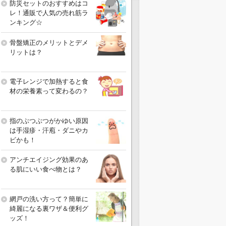
防災セットのおすすめはコ
レ！通販で人気の売れ筋ラ
ンキング☆
骨盤矯正のメリットとデメ
リットは？
電子レンジで加熱すると食
材の栄養素って変わるの？
指のぶつぶつがかゆい原因
は手湿疹・汗庖・ダニやカ
ビかも！
アンチエイジング効果のあ
る肌にいい食べ物とは？
網戸の洗い方って？簡単に
綺麗になる裏ワザ＆便利グ
ッズ！