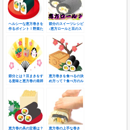
ヘルシーな恵方巻きを
節分のスイーツレシピ
作るポイント！野菜た
♪恵方ロールと豆のス
っぷりの健康レシピ♪
イーツの作り方！
節分とは？豆まきをす
恵方巻きを食べるの決
る意味と恵方巻の発祥
め方って？食べ方のル
の地はどこ？
ールってあるの？
恵方巻の具の定番は？
恵方巻の上手な巻き