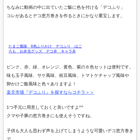
ちなみに動画の中に出ていたご飯に色を付ける「デコふり」
コレがあるとデコ恵方巻きを作るときにかなり重宝します。
たまご風味 6色ふりかけ デコふり はご
ろも お弁当グッズ デコ弁 キャラ弁
ピンク、赤、緑、オレンジ、黄色、紫の６色セットは便利です。
味も玉子風味、サケ風味、枝豆風味、トマトケチャップ風味や
卵かけご飯風味と色々ありますよ！
楽天市場『デコふり』を探すならコチラ＞＞
1つ手元に用意しておくと良いですよ^^
クマや子豚の恵方巻きにも使えそうですね。
子供も大人も思わず声を上げてしまうような可愛いデコ恵方巻き
で、