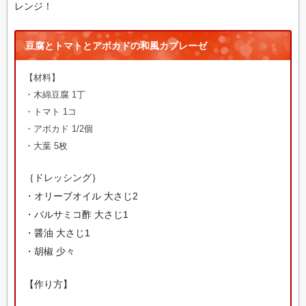
レンジ！
豆腐とトマトとアボカドの和風カプレーゼ
【材料】
・木綿豆腐 1丁
・トマト 1コ
・アボカド 1/2個
・大葉 5枚
｛ドレッシング｝
・オリーブオイル 大さじ2
・バルサミコ酢 大さじ1
・醤油 大さじ1
・胡椒 少々
【作り方】