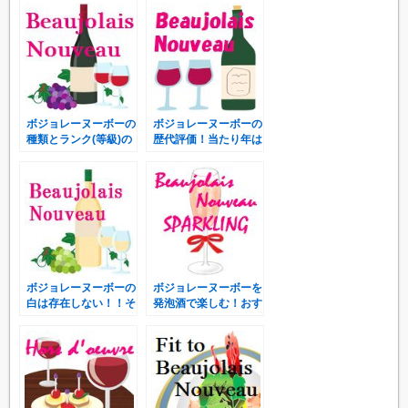
の？
通！
ボジョレーヌーボーの
ボジョレーヌーボーの
種類とランク(等級)の
歴代評価！当たり年は
違い！ラベルの見方
いつ？不作の年はある
は？
の？
ボジョレーヌーボーの
ボジョレーヌーボーを
白は存在しない！！そ
発泡酒で楽しむ！おす
れって嘘？本当？
すめはサングリア・炭
酸割