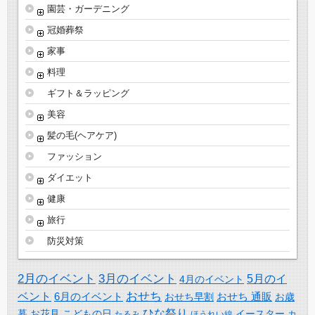
園芸・ガーデニング
冠婚葬祭
家事
料理
ギフト＆ラッピング
美容
髪の毛(ヘアケア)
ファッション
ダイエット
健康
旅行
防災対策
2月のイベント
3月のイベント
5月のイ
4月のイベント
おせち
ベント
6月のイベント
おせち 通販
おせち早割
お歳
ひな祭り
暮
お花見
こどもの日
イースター
カ
たるみ
ほうれい線