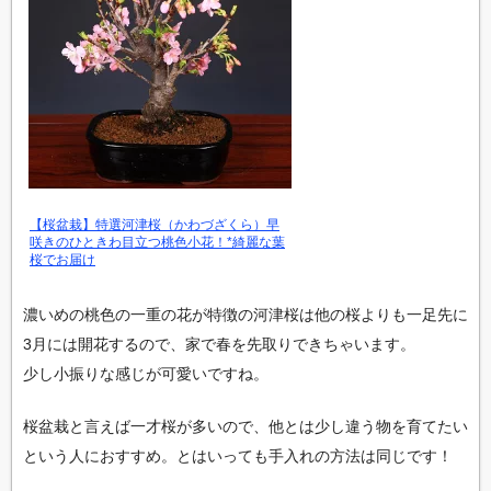
【桜盆栽】特選河津桜（かわづざくら）早
咲きのひときわ目立つ桃色小花！*綺麗な葉
桜でお届け
濃いめの桃色の一重の花が特徴の河津桜は他の桜よりも一足先に
3月には開花するので、家で春を先取りできちゃいます。
少し小振りな感じが可愛いですね。
桜盆栽と言えば一才桜が多いので、他とは少し違う物を育てたい
という人におすすめ。とはいっても手入れの方法は同じです！