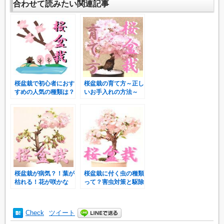
合わせて読みたい関連記事
桜盆栽で初心者におす
桜盆栽の育て方～正し
すめの人気の種類は？
いお手入れの方法～
桜盆栽が病気？！葉が
桜盆栽に付く虫の種類
枯れる！花が咲かな
って？害虫対策と駆除
い！場合の原因と対処
方法
法
Check
ツイート