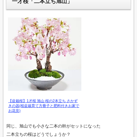
一才桜「二本立ち旭山」
【盆栽桜】1才桜 旭山 桜の2本立ち さかず
きの器(桜盆栽育て方冊子と肥料付きお家で
お花見)
同じ、旭山でも小さな二本の幹がセットになった
二本立ちの桜はどうでしょうか？